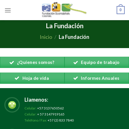
Skip
to
0
content
La Fundación
Inicio
/
La Fundación
¿Quíenes somos?
Equipo de trabajo
Hoja de vida
Informes Anuales
Llamenos:
Celular:
+57 3137650562
Celular:
+ 57 3147919165
Teléfono / Fax:
+57 (2) 833 7840