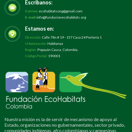
Escribanos:
Correo:
ecohabitatsong@gmail.com
E-mail:
info@fundacionecohabitats.org
Estamos en:
Dirección:
Calle 78n # 19 - 157 Casa 24 Portería 1
Urbanización:
Habitanya
Región:
Popayán Cauca, Colombia.
Código Postal:
190001
Nuestra misión es la de servir de mecanismo de apoyo al
Estado, organizaciones no gubernamentales, sector privado,
comunidades indígenas, afro colombianas y campesinas.