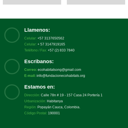
Llamenos:
Celular:
+57 3137650562
Celular:
+ 57 3147919165
Teléfono / Fax:
+57 (2) 833 7840
Escribanos:
Correo:
ecohabitatsong@gmail.com
E-mail:
info@fundacionecohabitats.org
Estamos en:
Dirección:
Calle 78n # 19 - 157 Casa 24 Portería 1
Urbanización:
Habitanya
Región:
Popayán Cauca, Colombia.
Código Postal:
190001