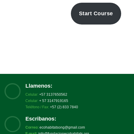
Start Course
Llamenos:
Celular:
+57 3137650562
Celular:
+ 57 3147919165
Teléfono / Fax:
+57 (2) 833 7840
Escribanos:
Correo:
ecohabitatsong@gmail.com
E-mail:
info@fundacionecohabitats.org