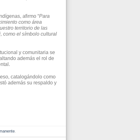
ndígenas, afirmo “
Para
ocimiento como área
stro territorio de las
, como el símbolo cultural
tucional y comunitaria se
esaltando además el rol de
ntal.
roceso, catalogándolo como
festó además su respaldo y
rmanente
.