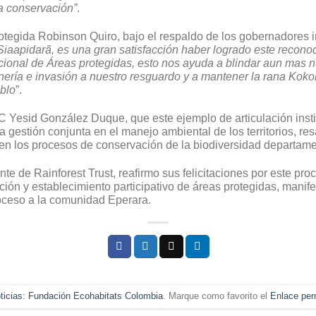
la conservación”
.
otegida Robinson Quiro, bajo el respaldo de los gobernadores i
 Siaapidarã, es una gran satisfacción haber logrado este recon
ional de Áreas protegidas, esto nos ayuda a blindar aun mas nue
ería e invasión a nuestro resguardo y a mantener la rana Kokoi
eblo
”.
C Yesid González Duque, que este ejemplo de articulación insti
la gestión conjunta en el manejo ambiental de los territorios, r
en los procesos de conservación de la biodiversidad departame
nte de Rainforest Trust, reafirmo sus felicitaciones por este p
ación y establecimiento participativo de áreas protegidas, mani
ceso a la comunidad Eperara.
ticias: Fundación Ecohabitats Colombia
. Marque como favorito el
Enlace pe