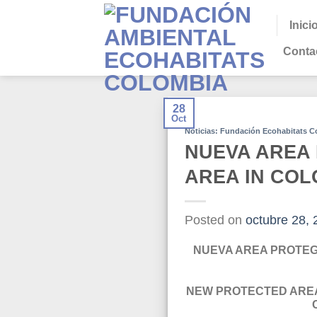
Skip
to
Inici
content
Conta
28
Oct
Noticias: Fundación Ecohabitats 
NUEVA AREA
AREA IN COL
Posted on
octubre 28,
NUEVA AREA PROTEG
NEW PROTECTED AREA