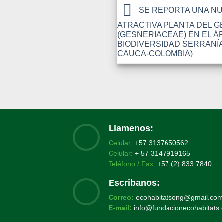
SE REPORTA UNA NU
ATRACTIVA PLANTA DEL 
(GESNERIACEAE) EN EL Á
BIODIVERSIDAD SERRANÍA
CAUCA-COLOMBIA)
Llamenos:
Celular:
+57 3137650562
Celular:
+ 57 3147919165
Teléfono / Fax:
+57 (2) 833 7840
Escribanos:
Correo:
ecohabitatsong@gmail.co
E-mail:
info@fundacionecohabitats.