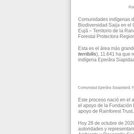
Por
Comunidades indígenas de
Biodiversidad Saija en el
Eujã – Territorio de la R
Forestal Protectora Region
Esta es el área más grand
terribilis
), 11.641 ha que 
indígena Eperãra Siapidaa
Comunidad
Eperãra Siaapidarã.
F
Este proceso nació en el a
el apoyo de la Fundación
apoyo de Rainforest Trust.
Hoy 28 de octubre de 2020,
autoridades y representant