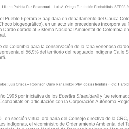
: Liliana Patricia Paz Betancourt – Luis A. Ortega Fundación Ecohabitats. SEP.08.
l Pueblo Eperãra Siaapidarã en departamento del Cauca Col
 Choco biogeográfico), en un acto sin precedentes incorpora su
ana Dardo dorado al Sistema Nacional Ambiental de Colombia en
al.
e de Colombia para la conservación de la rana venenosa dardo
representa el 56,9% del territorio del resguardo Indígena Calle
rã.
otos: Luis Ortega – Robinson Quiro Rana kokoi (Phyllobates terribilis) Foto: Haro
ño 1995 por iniciativa de los
Eperãra Siaapidarã
y fue retomad
 Ecohabitats en articulación con la Corporación Autónoma Reg
 en sección virtual ordinaria del Consejo directivo de la CRC, 
es indígenas, el viceministro de Ordenamiento Ambiental del Ter