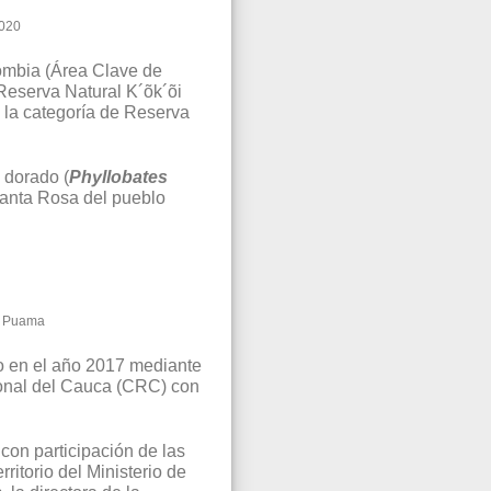
2020
ombia (Área Clave de
 Reserva Natural K´õk´õi
 la categoría de Reserva
 dorado (
Phyllobates
 Santa Rosa del pueblo
ld Puama
o en el año 2017 mediante
ional del Cauca (CRC) con
con participación de las
ritorio del Ministerio de