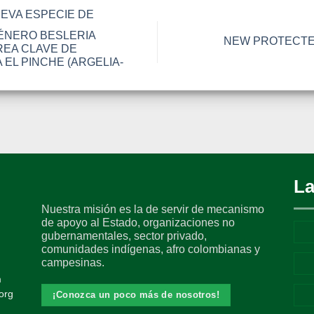
EVA ESPECIE DE
GÉNERO BESLERIA
NEW PROTECTE
REA CLAVE DE
 EL PINCHE (ARGELIA-
La
Nuestra misión es la de servir de mecanismo
de apoyo al Estado, organizaciones no
gubernamentales, sector privado,
comunidades indígenas, afro colombianas y
campesinas.
m
org
¡Conozca un poco más de nosotros!