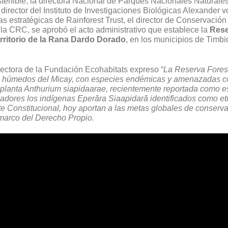
enible, la directora Nacional de Parques Nacionales Naturales, 
director del Instituto de Investigaciones Biológicas Alexander 
as estratégicas de Rainforest Trust, el director de Conservación 
la CRC, se aprobó el acto administrativo que establece la
Rese
rritorio de la Rana Dardo Dorado
, en los municipios de Timbi
rectora de la Fundación Ecohabitats expreso “
La Reserva Forest
s húmedos del Micay, con especies endémicas y amenazadas c
 la planta Anthurium siapidaarae, recientemente reportada como 
dadores los indígenas Eperãra Siaapidarã identificados como et
e Constitucional, hoy aportan a las metas globales de conserv
 marco del Derecho Propio.