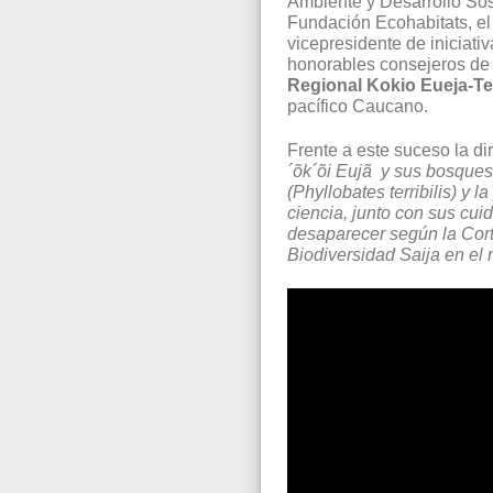
Ambiente y Desarrollo Sost
Fundación Ecohabitats, el 
vicepresidente de iniciativ
honorables consejeros de 
Regional Kokio Eueja-Te
pacífico Caucano.
Frente a este suceso la di
´õk´õi Eujã y sus bosque
(Phyllobates terribilis) y
ciencia, junto con sus cui
desaparecer según la Cort
Biodiversidad Saija en el