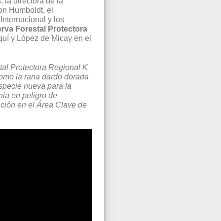
la directora de la
von Humboldt, el
Internacional y los
rva Forestal Protectora
quí y López de Micay en el
al Protectora Regional K
omo la rana dardo dorada
especie nueva para la
nia en peligro de
ación en el Área Clave de