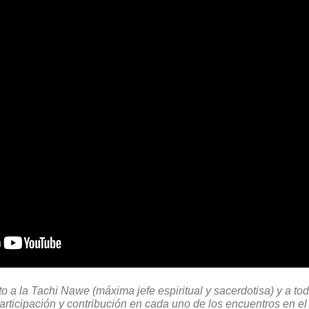
 a la Tachi Nawe (máxima jefe espiritual y sacerdotisa) y a to
rticipación y contribución en cada uno de los encuentros en el t